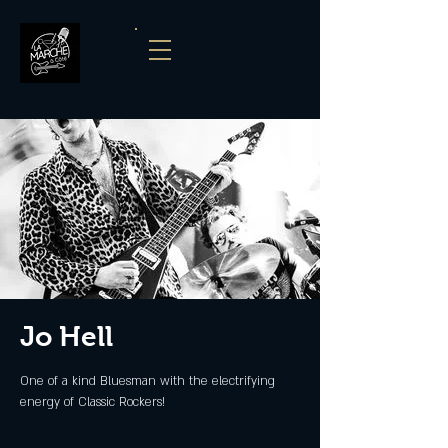
Jo Hell
One of a kind Bluesman with the electrifying
energy of Classic Rockers!