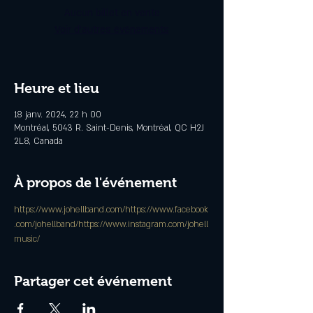
Aucun billet en vente
Voir d'autres événements
Heure et lieu
18 janv. 2024, 22 h 00
Montréal, 5043 R. Saint-Denis, Montréal, QC H2J
2L8, Canada
À propos de l'événement
https://www.johellband.com/
https://www.facebook
.com/johellband/
https://www.instagram.com/johell
music/
Partager cet événement