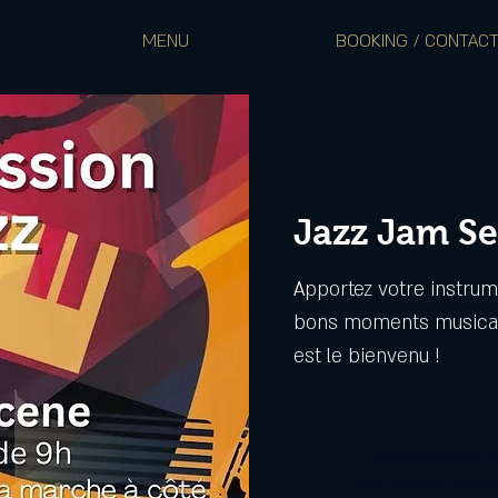
MENU
BOOKING / CONTAC
Jazz Jam Se
Apportez votre instrum
bons moments musicau
est le bienvenu !
Aucun billet en v
Voir d'autres évén