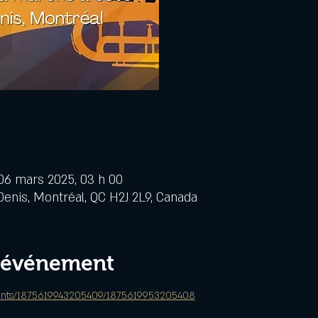
06 mars 2025, 03 h 00
Denis, Montréal, QC H2J 2L9, Canada
l'événement
ents/1875619943205409/1875619953205408