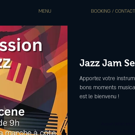
MENU
BOOKING / CONTAC
Jazz Jam Se
Apportez votre instrum
bons moments musicau
est le bienvenu !
Aucun billet en v
Voir d'autres évén