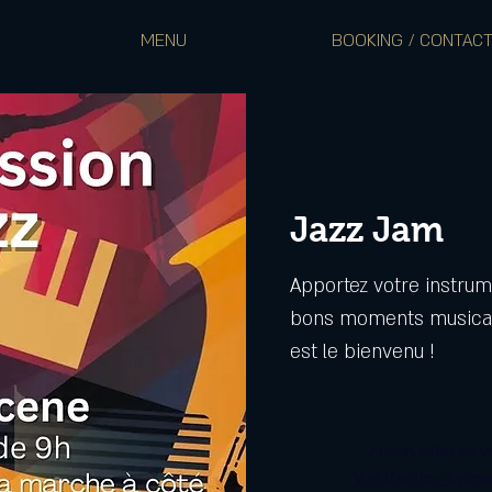
MENU
BOOKING / CONTAC
Jazz Jam
Apportez votre instrum
bons moments musicau
est le bienvenu !
Aucun billet en v
Voir d'autres évén