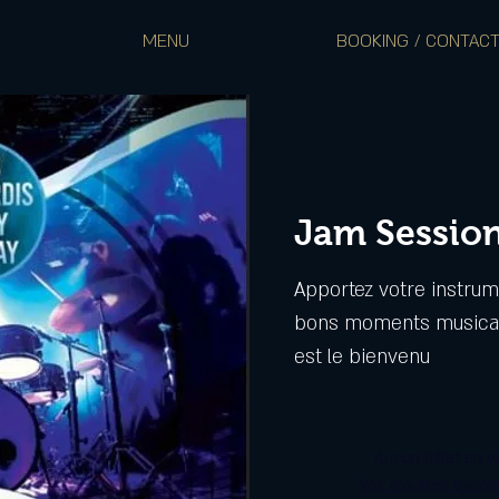
MENU
BOOKING / CONTAC
Jam Sessio
Apportez votre instrum
bons moments musicau
est le bienvenu
Aucun billet en v
Voir d'autres évén