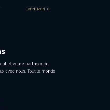
T
ÉVENEMENTS
ns
ent et venez partager de
x avec nous. Tout le monde
ente
ements