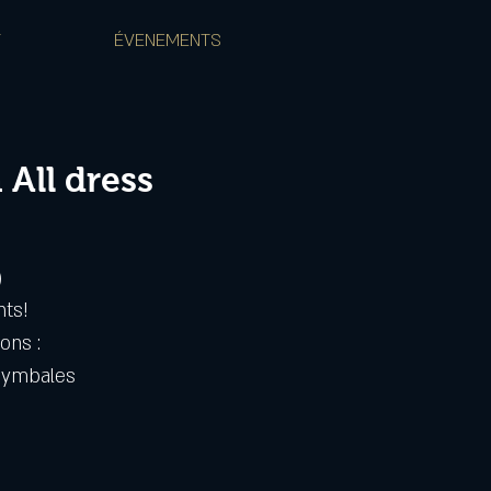
T
ÉVENEMENTS
 All dress
)
nts!
ons :
cymbales