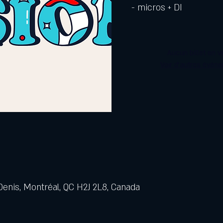
- micros + DI
Aucun billet en v
Voir d'autres évén
Denis, Montréal, QC H2J 2L8, Canada