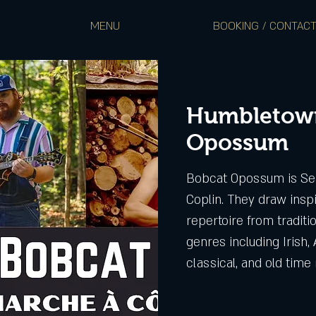
MENU
BOOKING / CONTAC
Humbletow
Opossum
Bobcat Opossum is Se
Coplin. They draw inspi
repertoire from traditi
genres including Irish,
classical, and old time