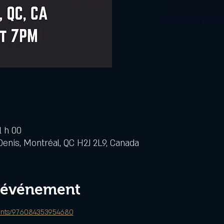
Aucun billet en v
Voir d'autres évén
1 h 00
Denis, Montréal, QC H2J 2L9, Canada
l'événement
vents/976084353954680