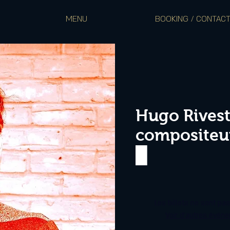
MENU
BOOKING / CONTAC
Hugo Rivest
compositeur
█
Les billets ne sont pa
Voir d'autres évén