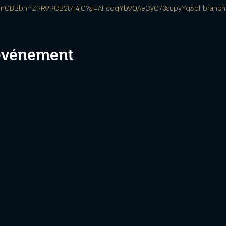
tist/6nCBBbhmZPR9PCB2t7r4jC?si=AFcqgYb9QAeCyC73supyYg&dl_branch
 événement