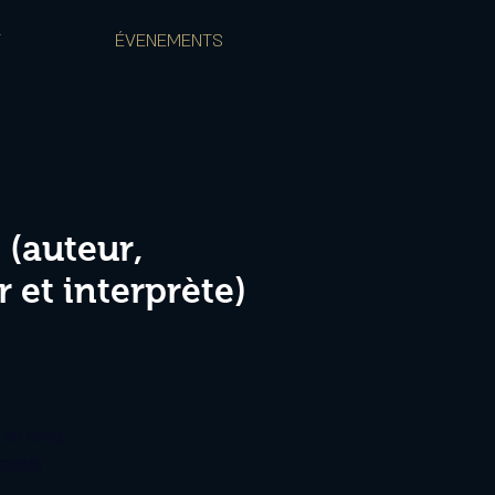
T
ÉVENEMENTS
 (auteur,
 et interprète)
s en vente
ements