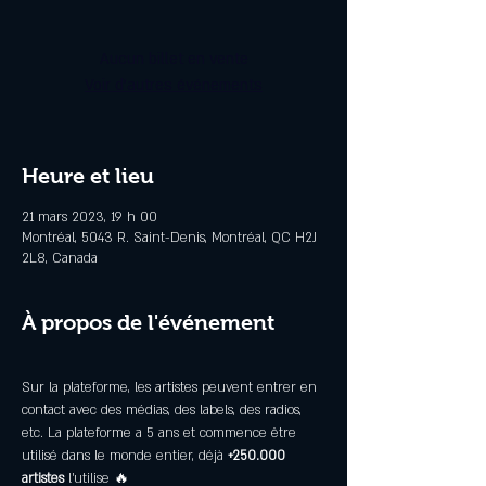
Aucun billet en vente
Voir d'autres événements
Heure et lieu
21 mars 2023, 19 h 00
Montréal, 5043 R. Saint-Denis, Montréal, QC H2J
2L8, Canada
À propos de l'événement
Sur la plateforme, les artistes peuvent entrer en 
contact avec des médias, des labels, des radios, 
etc. La plateforme a 5 ans et commence être 
utilisé dans le monde entier, déjà 
+250.000
artistes
 l’utilise 🔥