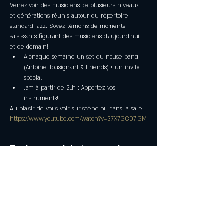
Venez voir des musiciens de plusieurs niveaux 
et générations réunis autour du répertoire 
standard jazz. Soyez témoins de moments 
saisissants figurant des musiciens d’aujourd’hui 
et de demain!
À chaque semaine un set du house band 
(Antoine Tousignant & Friends) + un invité 
spécial
Jam à partir de 21h : Apportez vos 
instruments!
Au plaisir de vous voir sur scène ou dans la salle!
https://www.youtube.com/watch?v=37X7GC07iGM
Partager cet événement