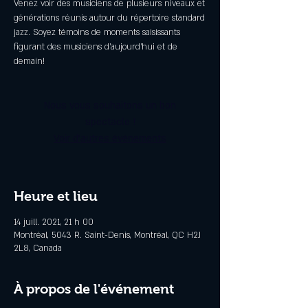
Venez voir des musiciens de plusieurs niveaux et
générations réunis autour du répertoire standard
jazz. Soyez témoins de moments saisissants
figurant des musiciens d’aujourd’hui et de
demain!
Nous vous souhaitons un bon
spectacle !
Voir d'autres événements
Heure et lieu
14 juill. 2021, 21 h 00
Montréal, 5043 R. Saint-Denis, Montréal, QC H2J
2L8, Canada
À propos de l'événement