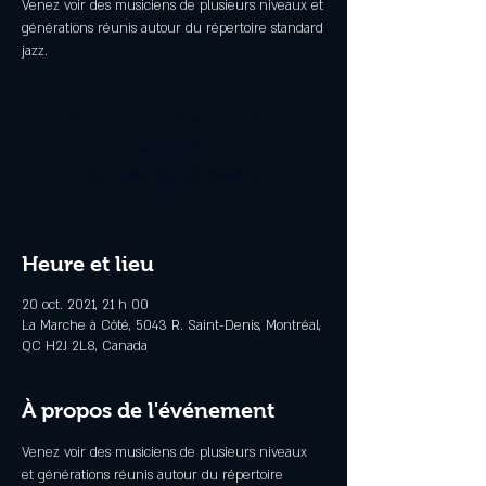
Venez voir des musiciens de plusieurs niveaux et
générations réunis autour du répertoire standard
jazz.
Nous vous souhaitons un bon
spectacle !
Voir d'autres événements
Heure et lieu
20 oct. 2021, 21 h 00
La Marche à Côté, 5043 R. Saint-Denis, Montréal,
QC H2J 2L8, Canada
À propos de l'événement
Venez voir des musiciens de plusieurs niveaux 
et générations réunis autour du répertoire 