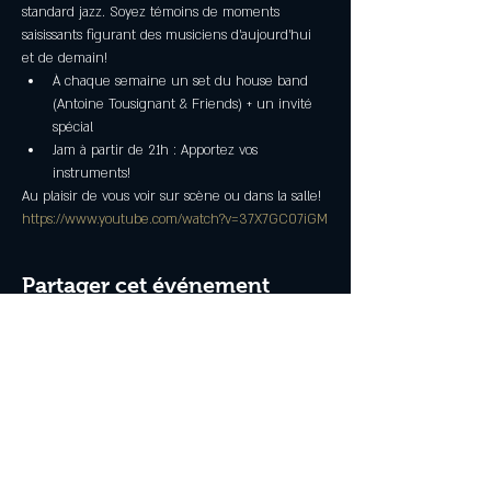
standard jazz. Soyez témoins de moments 
saisissants figurant des musiciens d’aujourd’hui 
et de demain!
À chaque semaine un set du house band 
(Antoine Tousignant & Friends) + un invité 
spécial
Jam à partir de 21h : Apportez vos 
instruments!
Au plaisir de vous voir sur scène ou dans la salle!
https://www.youtube.com/watch?v=37X7GC07iGM
Partager cet événement