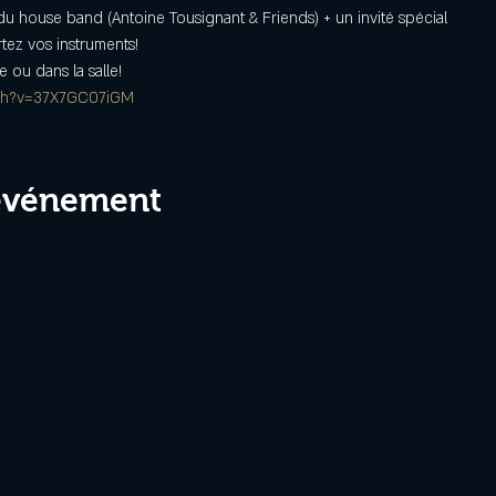
u house band (Antoine Tousignant & Friends) + un invité spécial
rtez vos instruments!
e ou dans la salle!
tch?v=37X7GC07iGM
 événement