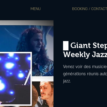
MENU
BOOKING / CONTAC
█ Giant Ste
Weekly Jaz
Venez voir des musicie
générations réunis aut
jazz.
Nous vous souhaitons un