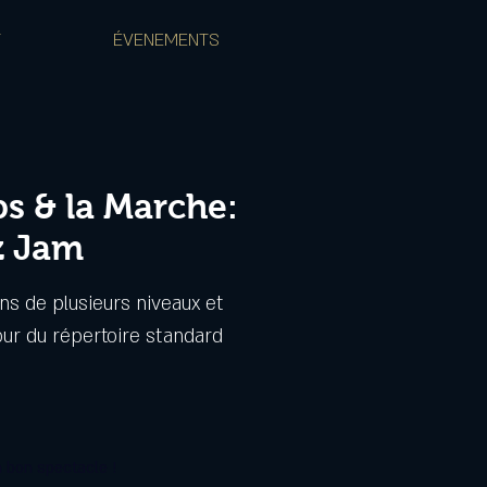
T
ÉVENEMENTS
ps & la Marche:
z Jam
ns de plusieurs niveaux et
our du répertoire standard
 bon spectacle !