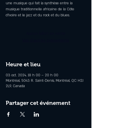
une musique qui fait la synthèse entre la
musique traditionnelle africaine de la Côte
d’Ivoire et le jazz et du rock et du blues.
Aucun billet en vente
Voir d'autres événements
Heure et lieu
03 oct. 2024, 18 h 00 – 20 h 00
Montréal, 5043 R. Saint-Denis, Montréal, QC H2J
2L9, Canada
Partager cet événement