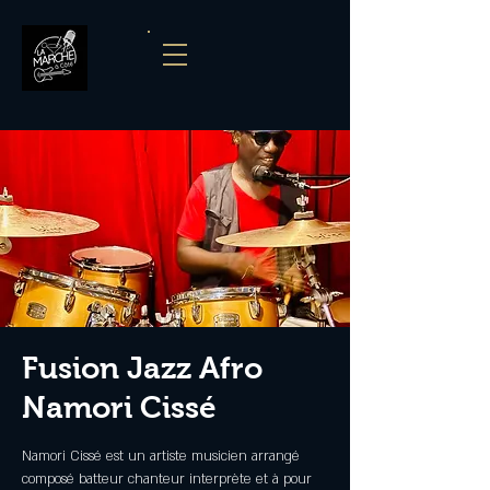
Fusion Jazz Afro
Namori Cissé
Namori Cissé est un artiste musicien arrangé
composé batteur chanteur interprète et à pour