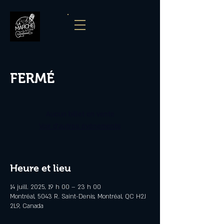
FERMÉ
Aucun billet en vente
Voir d'autres événements
Heure et lieu
14 juill. 2025, 19 h 00 – 23 h 00
Montréal, 5043 R. Saint-Denis, Montréal, QC H2J
2L9, Canada