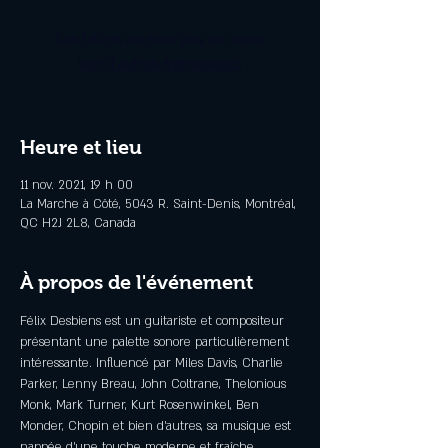
Les billets ne sont pas en vente
Voir d'autres événements
Heure et lieu
11 nov. 2021, 19 h 00
La Marche à Côté, 5043 R. Saint-Denis, Montréal,
QC H2J 2L8, Canada
À propos de l'événement
Félix Desbiens est un guitariste et compositeur 
présentant une palette sonore particulièrement 
intéressante. Influencé par Miles Davis, Charlie 
Parker, Lenny Breau, John Coltrane, Thelonious 
Monk, Mark Turner, Kurt Rosenwinkel, Ben 
Monder, Chopin et bien d’autres, sa musique est 
nappée d’une touche moderne et fraîche, 