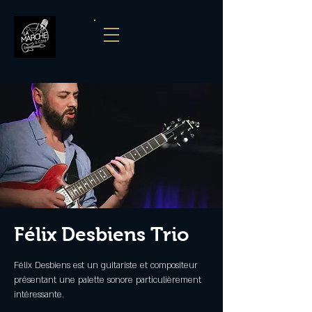
Félix Desbiens Trio
Félix Desbiens est un guitariste et compositeur
présentant une palette sonore particulièrement
intéressante.