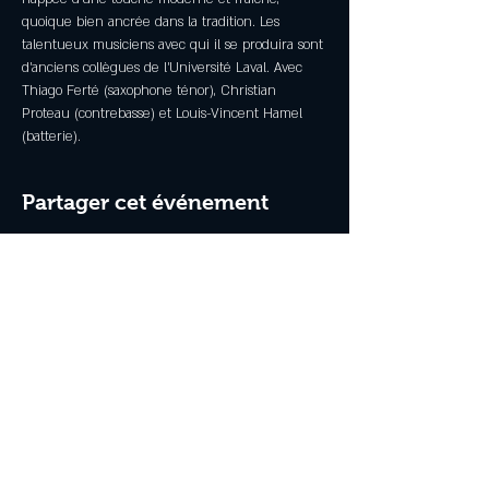
quoique bien ancrée dans la tradition. Les 
talentueux musiciens avec qui il se produira sont 
d’anciens collègues de l’Université Laval. Avec 
Thiago Ferté (saxophone ténor), Christian 
Proteau (contrebasse) et Louis-Vincent Hamel 
(batterie).
Partager cet événement