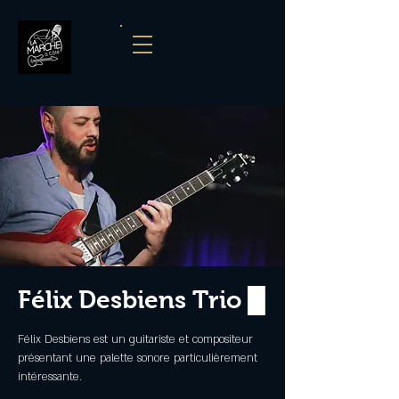
Félix Desbiens Trio █
Félix Desbiens est un guitariste et compositeur
présentant une palette sonore particulièrement
intéressante.