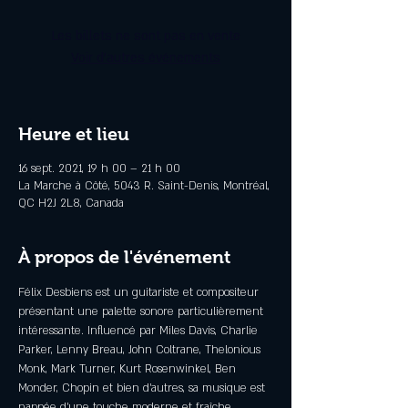
Les billets ne sont pas en vente
Voir d'autres événements
Heure et lieu
16 sept. 2021, 19 h 00 – 21 h 00
La Marche à Côté, 5043 R. Saint-Denis, Montréal,
QC H2J 2L8, Canada
À propos de l'événement
Félix Desbiens est un guitariste et compositeur 
présentant une palette sonore particulièrement 
intéressante. Influencé par Miles Davis, Charlie 
Parker, Lenny Breau, John Coltrane, Thelonious 
Monk, Mark Turner, Kurt Rosenwinkel, Ben 
Monder, Chopin et bien d’autres, sa musique est 
nappée d’une touche moderne et fraîche, 