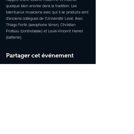
quoique bien ancrée dans la tradition. Les 
talentueux musiciens avec qui il se produira sont 
d’anciens collègues de l’Université Laval. Avec 
Thiago Ferté (saxophone ténor), Christian 
Proteau (contrebasse) et Louis-Vincent Hamel 
(batterie).
Partager cet événement