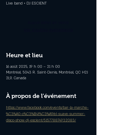
Live band + DJ ESCIENT
Aucun billet en vente
Voir d'autres événements
Heure et lieu
16 août 2025, 19 h 00 – 21 h 00
Montréal, 5043 R. Saint-Denis, Montréal, QC H2J
2L9, Canada
À propos de l'événement
https://www.facebook.com/events/bar-la-marche-
%C3%A0-c%C3%B4t%C3%A9/el-suave-summer-
disco-show-dj-escient/515778874932083/