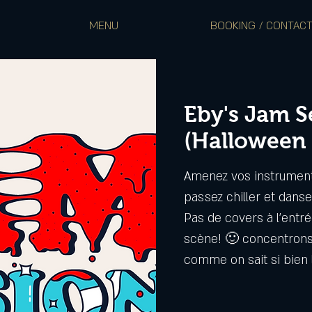
MENU
BOOKING / CONTAC
Eby's Jam S
(Halloween 
Amenez vos instruments
passez chiller et danse
Pas de covers à l'entré
scène! 🙂 concentrons 
comme on sait si bien l