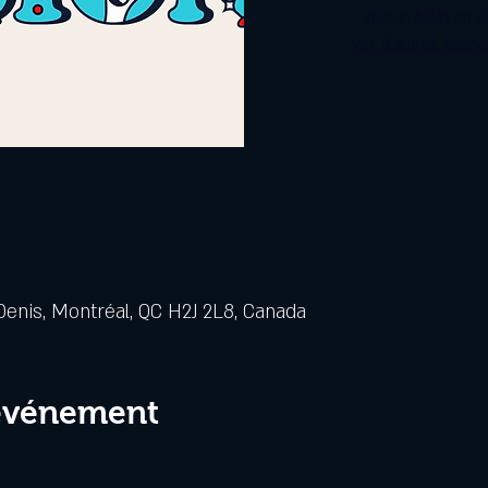
Aucun billet en v
Voir d'autres évén
Denis, Montréal, QC H2J 2L8, Canada
 événement