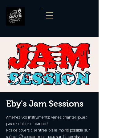
Eby's Jam Sessions
Amenez vos instruments; venez chanter, jouer,
passez chiller et danser!
Pas de covers à l'entrée pis le moins possible sur
scène! 🙂 concentrons nous sur l'improvisation