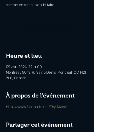
comme on sait si bien le faire!
Aucun billet en vente
Voir d'autres événements
Heure et lieu
09 avr. 2024, 22 h 00
Montréal, 5043 R. Saint-Denis, Montréal, QC H2J
2L8, Canada
À propos de l'événement
https://www.facebook.com/Eby.Alfadel
Partager cet événement