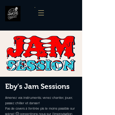
Eby's Jam Sessions
Amenez vos instruments; venez chanter, jouer,
passez chiller et danser!
Pas de covers à l'entrée pis le moins possible sur
scène! 🙂 concentrons nous sur l'improvisation