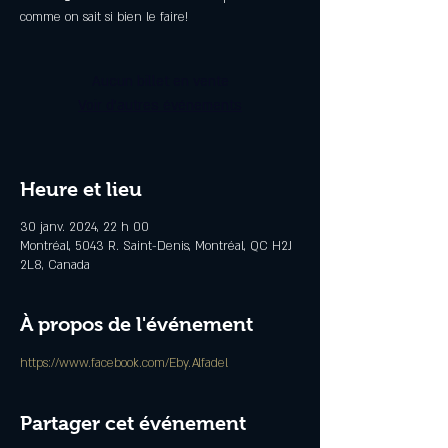
comme on sait si bien le faire!
Aucun billet en vente
Voir d'autres événements
Heure et lieu
30 janv. 2024, 22 h 00
Montréal, 5043 R. Saint-Denis, Montréal, QC H2J
2L8, Canada
À propos de l'événement
https://www.facebook.com/Eby.Alfadel
Partager cet événement