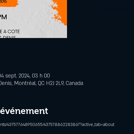
Aucun billet en v
Voir d'autres évén
04 sept. 2024, 03 h 00
Denis, Montréal, QC H2J 2L9, Canada
l'événement
ents/437577648950655/437578862283867?active_tab=about