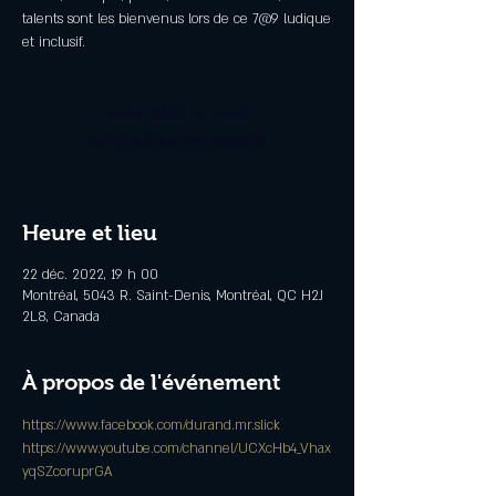
talents sont les bienvenus lors de ce 7@9 ludique
et inclusif.
Aucun billet en vente
Voir d'autres événements
Heure et lieu
22 déc. 2022, 19 h 00
Montréal, 5043 R. Saint-Denis, Montréal, QC H2J
2L8, Canada
À propos de l'événement
https://www.facebook.com/durand.mr.slick
https://www.youtube.com/channel/UCXcHb4_Vhax
yqSZcoruprGA