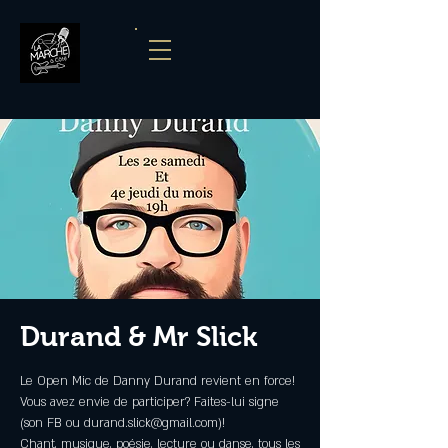
Durand & Mr Slick
Le Open Mic de Danny Durand revient en force!
Vous avez envie de participer? Faites-lui signe
(son FB ou durand.slick@gmail.com)!
Chant, musique, poésie, lecture ou danse, tous les