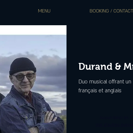
MENU
BOOKING / CONTAC
Durand & Mr
Duo musical offrant un 
français et anglais
Aucun billet en v
Voir d'autres évén