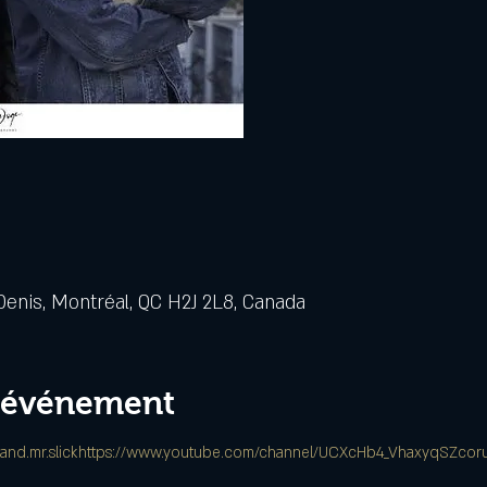
Denis, Montréal, QC H2J 2L8, Canada
l'événement
nd.mr.slick
https://www.youtube.com/channel/UCXcHb4_VhaxyqSZcor