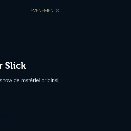
T
ÉVENEMENTS
 Slick
show de matériel original,
ente
ements