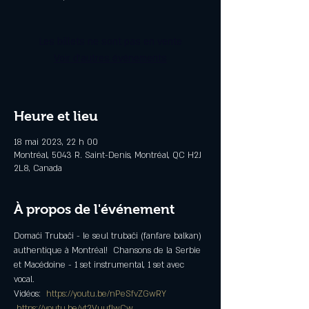
Les billets ne sont pas en vente
Voir d'autres événements
Heure et lieu
18 mai 2023, 22 h 00
Montréal, 5043 R. Saint-Denis, Montréal, QC H2J
2L8, Canada
À propos de l'événement
Domaći Trubači - le seul trubači (fanfare balkan) 
authentique à Montréal!  Chansons de la Serbie 
et Macédoine - 1 set instrumental, 1 set avec 
vocal.
Vidéos:  
https://youtu.be/nPeSfvZGwRY
https://youtu.be/vt2VuufIwCw