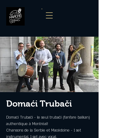
Domaći Trubači
Domaći Trubači - le seul trubači (fanfare balkan)
authentique à Montréal!
Chansons de la Serbie et Macédoine - 1 set
instrumental, 1 set avec vocal.