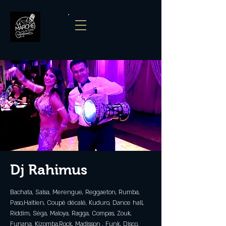
Dj Rahimus
Bachata, Salsa, Merengue, Reggaeton, Rumba,
Paso,Haîtien, Coupé décalé, Kuduro, Dance hall,
Riddim, Séga, Maloya, Ragga, Compas, Zouk,
Funana, Kizomba,Rock, Madisson , Funk, Disco,