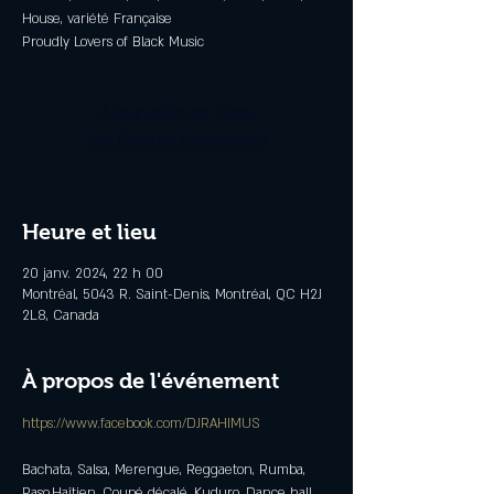
House, variété Française
Proudly Lovers of Black Music
Aucun billet en vente
Voir d'autres événements
Heure et lieu
20 janv. 2024, 22 h 00
Montréal, 5043 R. Saint-Denis, Montréal, QC H2J
2L8, Canada
À propos de l'événement
https://www.facebook.com/DJRAHIMUS
Bachata, Salsa, Merengue, Reggaeton, Rumba, 
Paso,Haîtien, Coupé décalé, Kuduro, Dance hall, 