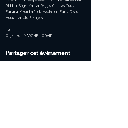
Riddim, Séga, Maloya, Ragga, Compas, Zouk, 
Funana, Kizomba,Rock, Madisson , Funk, Disco, 
event
Organizer: MARCHE - COVID
Partager cet événement