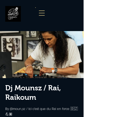
Dj Mounsz / Rai,
Raikoum
By @moun_sz / Ici c’est que du Rai en force 🇩🇿
💪🏽