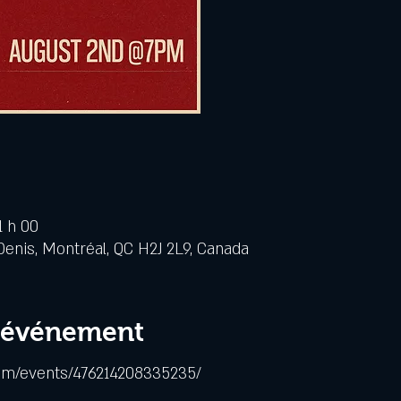
1 h 00
Denis, Montréal, QC H2J 2L9, Canada
l'événement
om/events/476214208335235/