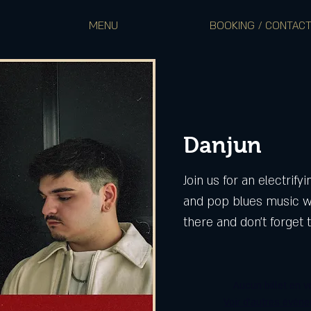
MENU
BOOKING / CONTAC
Danjun
Join us for an electrify
and pop blues music w
there and don’t forget t
Aucun billet en v
Voir d'autres évén