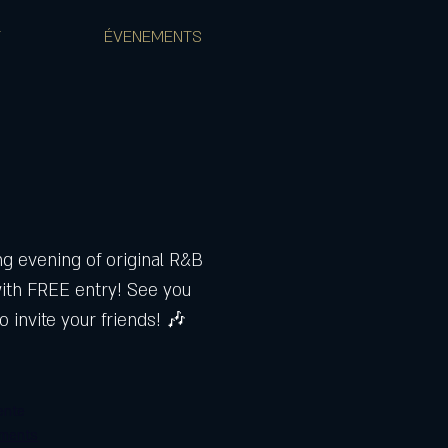
T
ÉVENEMENTS
ing evening of original R&B
ith FREE entry! See you
o invite your friends! 🎶
ente
ements