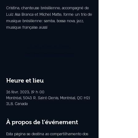
Cristina, chanteuse brésilienne, accompagné de
Luiz Asa Branca et Michel Matte, forme un trio de
musique brésilienne: samba, bossa nova, jazz,
musique française aussi
Aucun billet en vente
Voir d'autres événements
Heure et lieu
26 févr. 2023, 19 h 00
Montréal, 5043 R. Saint-Denis, Montréal, QC H2J
2L8, Canada
À propos de l'événement
Esta página se destina ao compartilhamento dos 