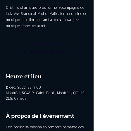
Cristina, chanteuse brésilienne, accompagné de
Luiz Asa Branca et Michel Matte, forme un trio de
musique brésilienne: samba, bossa nova, jazz,
musique française aussi
Aucun billet en vente
Voir d'autres événements
Heure et lieu
11 déc. 2022, 22 h 00
Montréal, 5043 R. Saint-Denis, Montréal, QC H2J
2L8, Canada
À propos de l'événement
Esta página se destina ao compartilhamento dos 