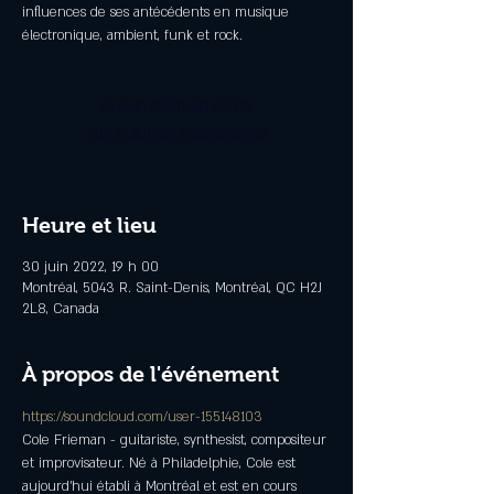
influences de ses antécédents en musique
électronique, ambient, funk et rock.
Aucun billet en vente
Voir d'autres événements
Heure et lieu
30 juin 2022, 19 h 00
Montréal, 5043 R. Saint-Denis, Montréal, QC H2J
2L8, Canada
À propos de l'événement
https://soundcloud.com/user-155148103
Cole Frieman - guitariste, synthesist, compositeur 
et improvisateur. Né à Philadelphie, Cole est 
aujourd’hui établi à Montréal et est en cours 