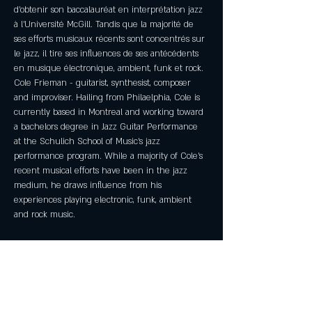
d’obtenir son baccalauréat en interprétation jazz 
à l’Université McGill. Tandis que la majorité de 
ses efforts musicaux récents sont concentrés sur 
le jazz, il tire ses influences de ses antécédents 
en musique électronique, ambient, funk et rock.
Cole Frieman - guitarist, synthesist, composer 
and improviser. Hailing from Philaelphia, Cole is 
currently based in Montreal and working toward 
a bachelors degree in Jazz Guitar Performance 
at the Schulich School of Music’s jazz 
performance program. While a majority of Cole’s 
recent musical efforts have been in the jazz 
medium, he draws influence from his 
experiences playing electronic, funk, ambient 
and rock music.
Partager cet événement