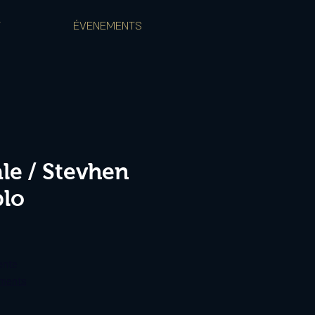
T
ÉVENEMENTS
le / Stevhen
blo
ente
ements