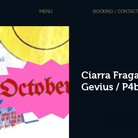
MENU
BOOKING / CONTAC
Ciarra Fraga
Gevius / P4
Aucun billet en v
Voir d'autres évén