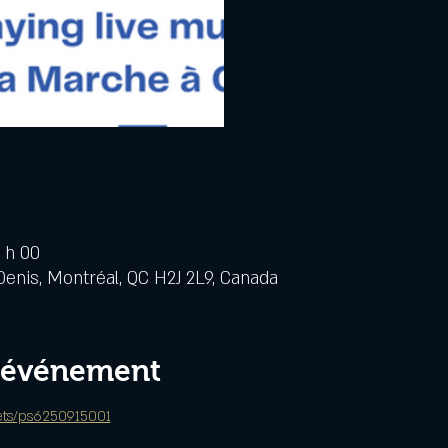
1 h 00
Denis, Montréal, QC H2J 2L9, Canada
l'événement
kets/ps6250915001