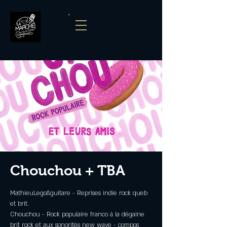
Chouchou + TBA
MathieuLego&guitare - Reprises indie rock queb
et brit.
Chouchou - Rock populaire franco à la dégaine
brit rock et aux sonorités new wave - compos