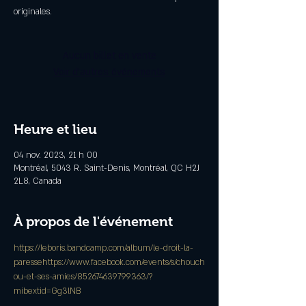
originales.
Aucun billet en vente
Voir d'autres événements
Heure et lieu
04 nov. 2023, 21 h 00
Montréal, 5043 R. Saint-Denis, Montréal, QC H2J
2L8, Canada
À propos de l'événement
https://leboris.bandcamp.com/album/le-droit-la-
paresse
https://www.facebook.com/events/s/chouch
ou-et-ses-amies/852674639799363/?
mibextid=Gg3lNB