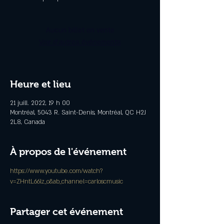
Aucun billet en vente
Voir d'autres événements
Heure et lieu
21 juill. 2022, 19 h 00
Montréal, 5043 R. Saint-Denis, Montréal, QC H2J
2L8, Canada
À propos de l'événement
https://www.youtube.com/watch?
v=ZHntL66lz_o&ab_channel=carloscmusic
Partager cet événement