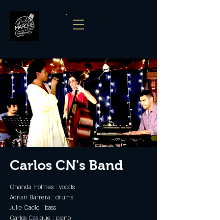
Carlos CN's Band
Chanda Holmes : vocals
Adrian Barrera : drums
Julie Cadic : bass
Carlos Casique : piano