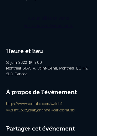
Aucun billet en vente
Voir d'autres événements
Heure et lieu
16 juin 2022, 19 h 00
Montréal, 5043 R. Saint-Denis, Montréal, QC H2J
2L8, Canada
À propos de l'événement
https://www.youtube.com/watch?
v=ZHntL66lz_o&ab_channel=carloscmusic
Partager cet événement