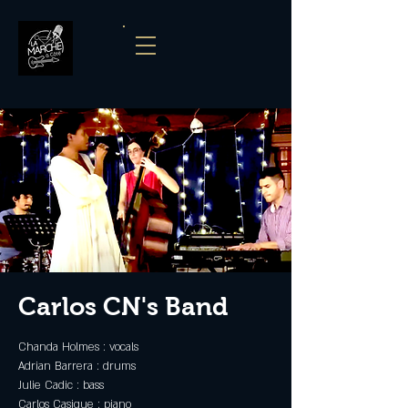
Carlos CN's Band
Chanda Holmes : vocals
Adrian Barrera : drums
Julie Cadic : bass
Carlos Casique : piano