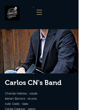
Carlos CN's Band
Chanda Holmes : vocals
Adrian Barrera : drums
Julie Cadic : bass
Carlos Casique : piano