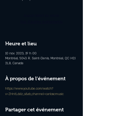
Aucun billet en vente
Voir d'autres événements
Heure et lieu
10 nov. 2023, 19 h 00
Montréal, 5043 R. Saint-Denis, Montréal, QC H2J
2L8, Canada
À propos de l'événement
https://www.youtube.com/watch?
v=ZHntL66lz_o&ab_channel=carloscmusic
Partager cet événement