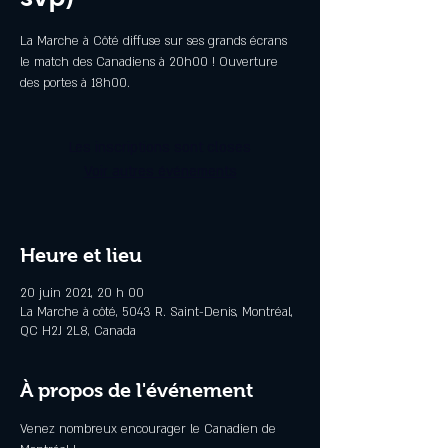
La Marche à Côté diffuse sur ses grands écrans
le match des Canadiens à 20h00 ! Ouverture
des portes à 18h00.
Les inscriptions sont closes
Voir autres événements
Heure et lieu
20 juin 2021, 20 h 00
La Marche à côté, 5043 R. Saint-Denis, Montréal,
QC H2J 2L8, Canada
À propos de l'événement
Venez nombreux encourager le Canadien de 