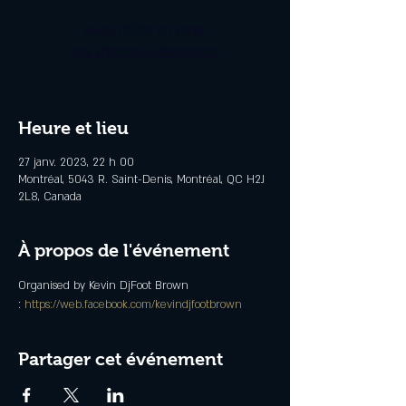
Aucun billet en vente
Voir d'autres événements
Heure et lieu
27 janv. 2023, 22 h 00
Montréal, 5043 R. Saint-Denis, Montréal, QC H2J
2L8, Canada
À propos de l'événement
Organised by Kevin DjFoot Brown 
: 
https://web.facebook.com/kevindjfootbrown
Partager cet événement