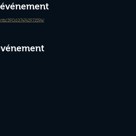
l'événement
nts/3906374742971594/
 événement