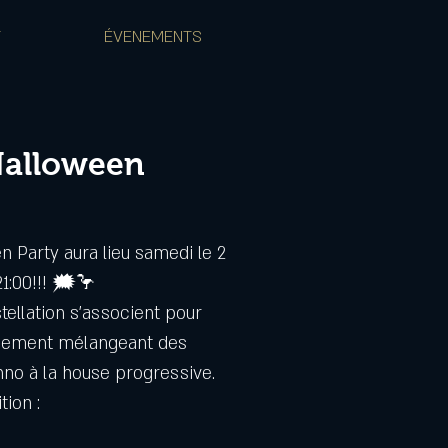
T
ÉVENEMENTS
Halloween
n Party aura lieu samedi le 2
:00!!! 🗯️🦩
ellation s'associent pour
nement mélangeant des
hno à la house progressive.
tion :