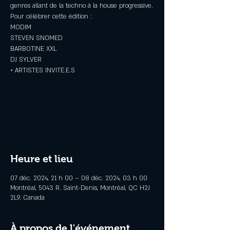
genres allant de la techno à la house progressive.
Pour célébrer cette édition :
MODIM
STEVEN SNOMED
BARBOTINE XXL
DJ SYLVER
+ ARTISTES INVITÉ.E.S
Aucun billet en vente
Voir d'autres événements
Heure et lieu
07 déc. 2024, 21 h 00 – 08 déc. 2024, 03 h 00
Montréal, 5043 R. Saint-Denis, Montréal, QC H2J
2L9, Canada
À propos de l'événement