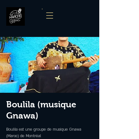
Boulila (musique
Gnawa)
Boulila est une groupe de musique Gnawa
(Maroc) de Montréal