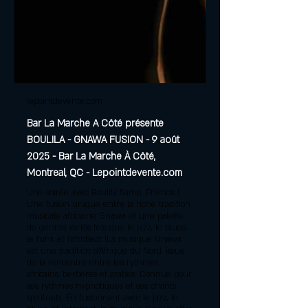
lepointdevente.com
Bar La Marche A Côté présente
BOULILA - GNAWA FUSION - 9 août
2025 - Bar La Marche À Côté,
Montreal, QC - Lepointdevente.com
Une soirée avec Boulila &amp; Friends !
Une fusion unique entre la riche tradition
musicale africaine Gnawa et une palette
de genres variés tels que le jazz, le blues,
le funk et l'afrobeat !La musique Gnawa
est une tradition d'Afrique du Nord, issue
de la rencontre entre les rythmes
africains, berbères et arabes. Connue pour
ses rythmes hypnotiques et ses chants
spirituels. En fusionnant avec le jazz, le