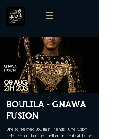
BOULILA - GNAWA
FUSION
Une soirée avec Boulila & Friends ! Une fusion
unique entre la riche tradition musicale africaine