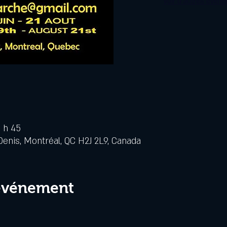
Voir d'autres évén
3 h 45
Denis, Montréal, QC H2J 2L9, Canada
 événement