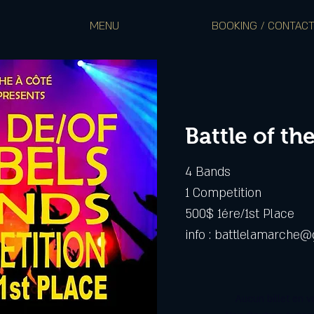
MENU
BOOKING / CONTAC
Battle of th
4 Bands
1 Competition
500$ 1ére/1st Place
info : battlelamarche
Aucun billet en v