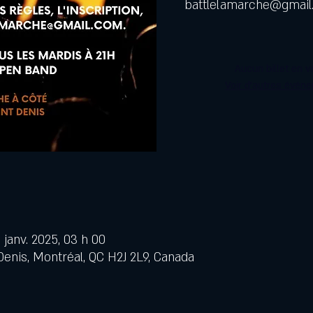
battlelamarche@gmai
Aucun billet en v
Voir d'autres évén
9 janv. 2025, 03 h 00
Denis, Montréal, QC H2J 2L9, Canada