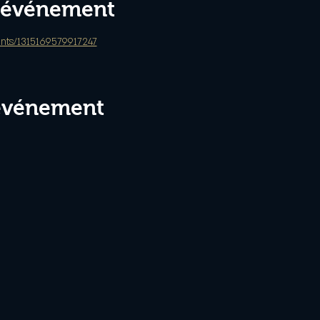
l'événement
nts/1315169579917247
 événement