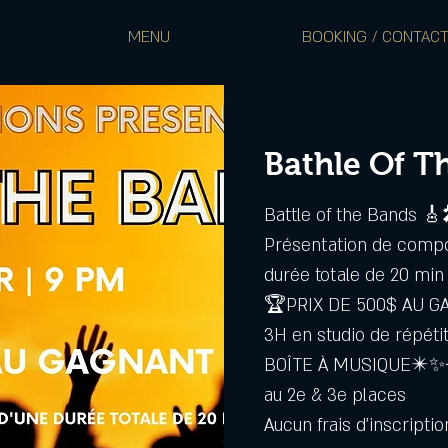
MENU
BOOKING / CONTAC
Bathle Of T
Battle of the Bands 🎸
Présentation de compos
durée totale de 20 min
🏆PRIX DE 500$ AU 
3H en studio de répéti
BOÎTE À MUSIQUE✴️✨
au 2e & 3e places
Aucun frais d'inscription