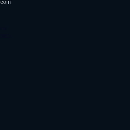
l.com
ente
ements