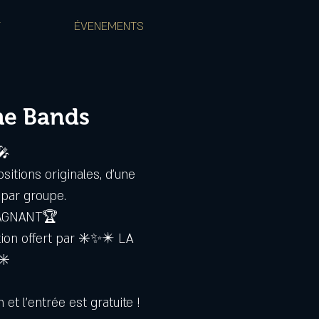
T
ÉVENEMENTS
he Bands
🎤
itions originales, d'une
 par groupe.
GAGNANT🏆
tion offert par ✳️✨✴️ LA
✳️
 et l'entrée est gratuite !