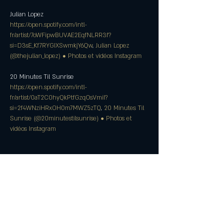
https://open.spotify.com/intl-
fr/artist/7oWFipwBUVAE2EqfNLRR3f?
si=D3sE_Kf7RYGIXSwmkjY6Qw
, 
Julian Lopez 
(@thejulian_lopez) • Photos et vidéos Instagram
https://open.spotify.com/intl-
fr/artist/0aT2C0hyQkPtfGzqOsVmiI?
si=2f4WNziHRxOH0m7MWZ5zTQ
, 
20 Minutes Til 
Sunrise (@20minutestilsunrise) • Photos et 
vidéos Instagram
Partager cet événement