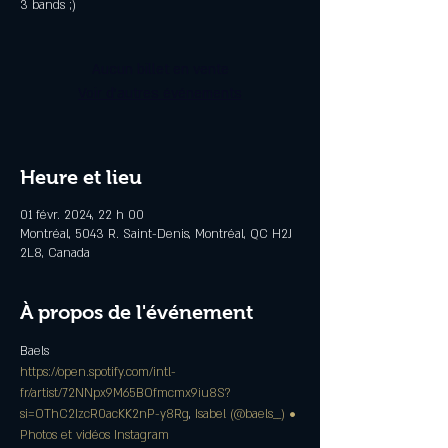
3 bands ;)
Aucun billet en vente
Voir d'autres événements
Heure et lieu
01 févr. 2024, 22 h 00
Montréal, 5043 R. Saint-Denis, Montréal, QC H2J
2L8, Canada
À propos de l'événement
https://open.spotify.com/intl-
fr/artist/72NNpx9M65BOfmcmx9iu8S?
si=OThC2IzcR0acKK2nP-y8Rg
, 
Isabel (@baels__) • 
Photos et vidéos Instagram