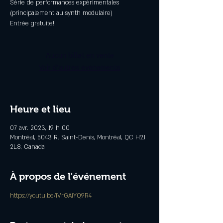
Série de performances expérimentales
(principalement au synth modulaire)
Entrée gratuite!
Aucun billet en vente
Voir d'autres événements
Heure et lieu
07 avr. 2023, 19 h 00
Montréal, 5043 R. Saint-Denis, Montréal, QC H2J
2L8, Canada
À propos de l'événement
https://youtu.be/iVrGAiYQ9R4