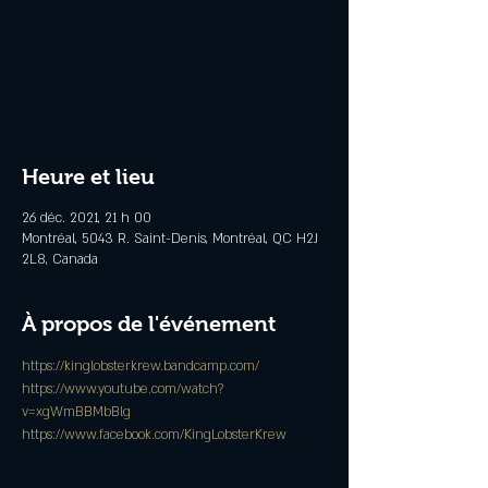
Aucun billet en vente
Voir d'autres événements
Heure et lieu
26 déc. 2021, 21 h 00
Montréal, 5043 R. Saint-Denis, Montréal, QC H2J
2L8, Canada
À propos de l'événement
https://kinglobsterkrew.bandcamp.com/
https://www.youtube.com/watch?
v=xgWmBBMbBlg
https://www.facebook.com/KingLobsterKrew