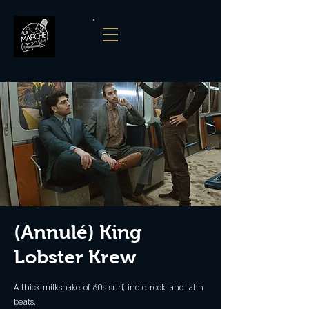
(Annulé) King
Lobster Krew
A thick milkshake of 60s surf, indie rock, and latin
beats.