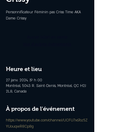
Personnificateur Féminin pas Criss Time AKA
Dame Crissy
Aucun billet en vente
Voir d'autres événements
Heure et lieu
27 janv. 2024, 19 h 00
Montréal, 5043 R. Saint-Denis, Montréal, QC H2J
2L8, Canada
À propos de l'événement
https://www.youtube.com/channel/UCFU7x67oz5Z
YUouqwR8Cp8g