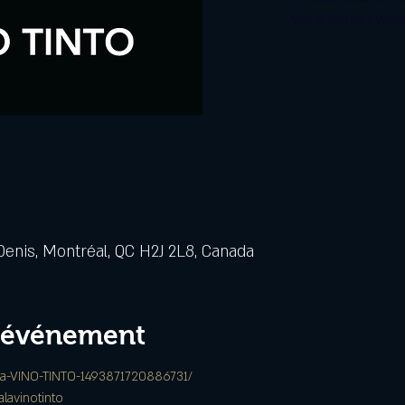
Voir d'autres évén
Denis, Montréal, QC H2J 2L8, Canada
l'événement
La-VINO-TINTO-1493871720886731/
lavinotinto