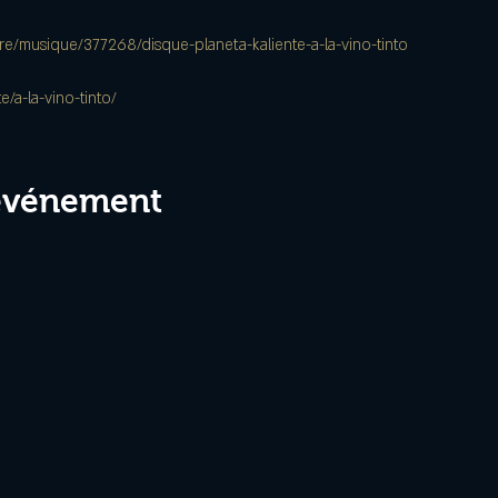
re/musique/377268/disque-planeta-kaliente-a-la-vino-tinto
e/a-la-vino-tinto/
 événement