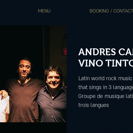
MENU
BOOKING / CONTAC
ANDRES CA
VINO TINTO)
Latin world rock music
that sings in 3 languag
Groupe de musique lati
trois langues
Aucun billet en v