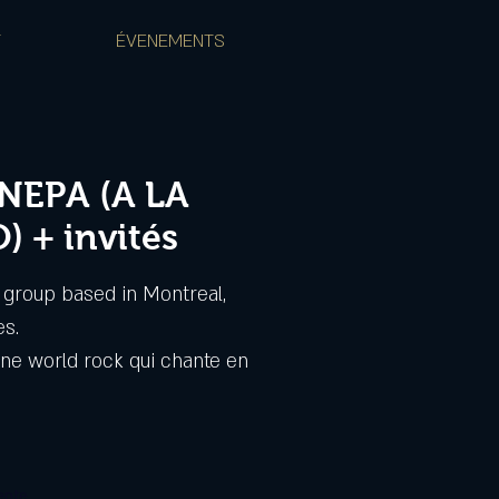
T
ÉVENEMENTS
NEPA (A LA
 + invités
 group based in Montreal,
es.
ne world rock qui chante en
ente