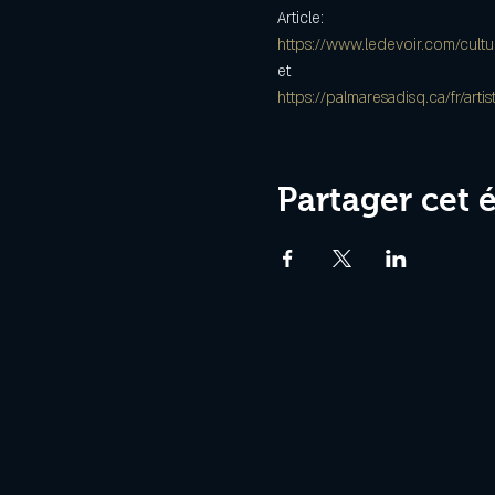
Article:
https://www.ledevoir.com/cultu
et 
https://palmaresadisq.ca/fr/artist
Partager cet