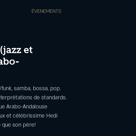
T
ÉVENEMENTS
(jazz et
abo-
zz/funk, samba, bossa, pop.
terprétations de standards.
ique Arabo-Andalouse
eux et célébrissime Hedi
re que son père!