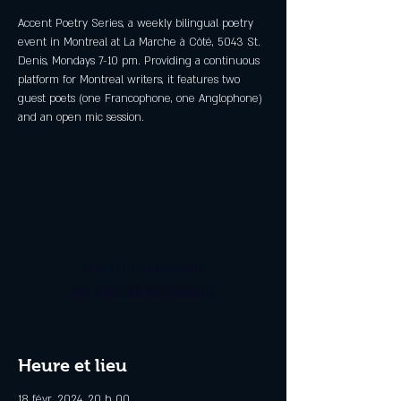
Accent Poetry Series, a weekly bilingual poetry
event in Montreal at La Marche à Côté, 5043 St.
Denis, Mondays 7-10 pm. Providing a continuous
platform for Montreal writers, it features two
guest poets (one Francophone, one Anglophone)
and an open mic session.
Aucun billet en vente
Voir d'autres événements
Heure et lieu
18 févr. 2024, 20 h 00