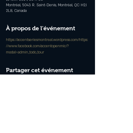
Montréal, 5043 R. Saint-Denis, Montréal, QC H2J
2L8, Canada
À propos de l'événement
https://accentseriesmontreal.wordpress.com/
https:
//www.facebook.com/accentopenmic/?
modal=admin_todo_tour
Partager cet événement